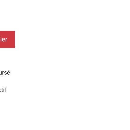
ier
ursé
tif