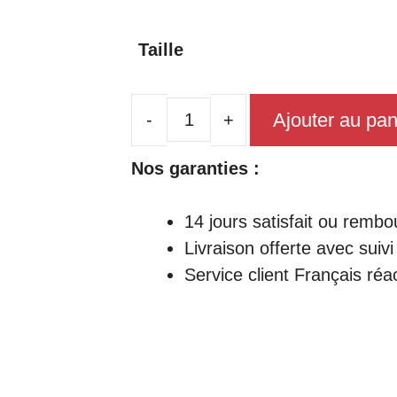
Taille
Ajouter au pan
quantité
de
Nos garanties :
Robe
Chinoise
14 jours satisfait ou rembo
Rose
Livraison offerte avec suivi
Pale
Service client Français réac