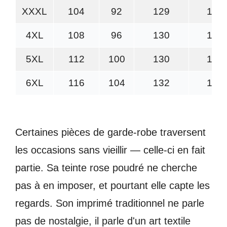
XXXL
104
92
129
108
4XL
108
96
130
112
5XL
112
100
130
116
6XL
116
104
132
120
Certaines pièces de garde-robe traversent
les occasions sans vieillir — celle-ci en fait
partie. Sa teinte rose poudré ne cherche
pas à en imposer, et pourtant elle capte les
regards. Son imprimé traditionnel ne parle
pas de nostalgie, il parle d'un art textile