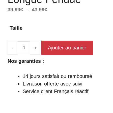
Plage
39,99
€
–
43,99
€
de
prix :
Taille
39,99€
à
43,99€
Ajouter au panier
quantité
de
Nos garanties :
Robe
Chinoise
14 jours satisfait ou remboursé
Longue
Livraison offerte avec suivi
Fendue
Service client Français réactif