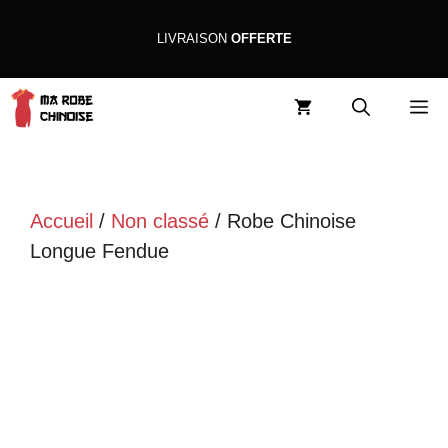
Aller
LIVRAISON
OFFERTE
au
contenu
M
Accueil
/
Non classé
/ Robe Chinoise
Longue Fendue