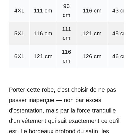
96
4XL
111 cm
116 cm
43 cm
cm
111
5XL
116 cm
121 cm
45 cm
cm
116
6XL
121 cm
126 cm
46 cm
cm
Porter cette robe, c'est choisir de ne pas
passer inaperçue — non par excès
d'ostentation, mais par la force tranquille
d'un vêtement qui sait exactement ce qu'il
est. Le bordeaux profond du satin, les