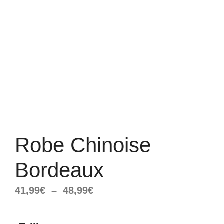
Robe Chinoise
Bordeaux
Plage
41,99
€
–
48,99
€
de
prix :