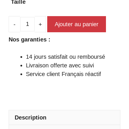
Taille
41,99€
à
48,99€
Ajouter au panier
quantité
de
Nos garanties :
Robe
Chinoise
14 jours satisfait ou remboursé
Bordeaux
Livraison offerte avec suivi
Service client Français réactif
Description