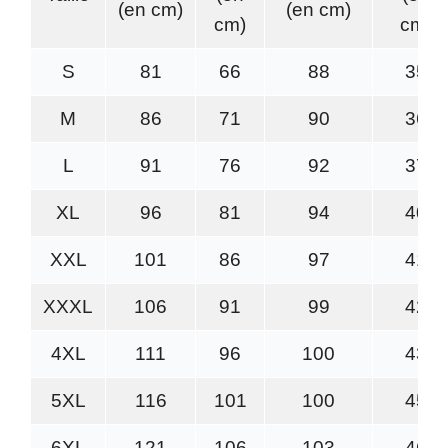
(en cm)
(en cm)
cm)
cm)
S
81
66
88
35
M
86
71
90
36
L
91
76
92
37
XL
96
81
94
40
XXL
101
86
97
41
XXXL
106
91
99
42
4XL
111
96
100
43
5XL
116
101
100
45
6XL
121
106
103
46