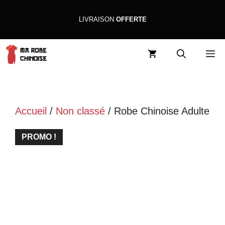
Aller
LIVRAISON
OFFERTE
au
contenu
M
Accueil
/
Non classé
/ Robe Chinoise Adulte
PROMO !