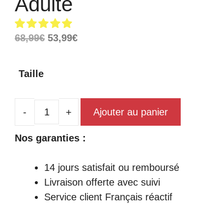
Adulte
Le
Le
68,99
€
53,99
€
prix
prix
initial
actuel
Taille
était :
est :
68,99€.
53,99€.
Ajouter au panier
quantité
de
Nos garanties :
Robe
Chinoise
14 jours satisfait ou remboursé
Adulte
Livraison offerte avec suivi
Service client Français réactif